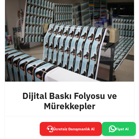
Dijital Baskı Folyosu ve
Mürekkepler
İncele
Ücretsiz Danışmanlık Al
Fiyat Al