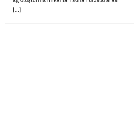
[...]