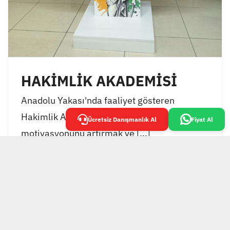
HAKİMLİK AKADEMİSİ
Anadolu Yakası'nda faaliyet gösteren
Hakimlik Akademisi, öğrencilerinin
Ücretsiz Danışmanlık Al
Fiyat Al
motivasyonunu artırmak ve [...]