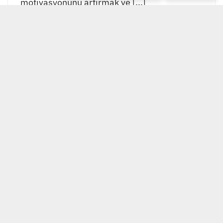
motivasyonunu artırmak ve [...]
EKOL GRUP TESİS
YÖNETİMİ
Ekol Grup Tesisi Yönetimi, bütünleşmiş tesis