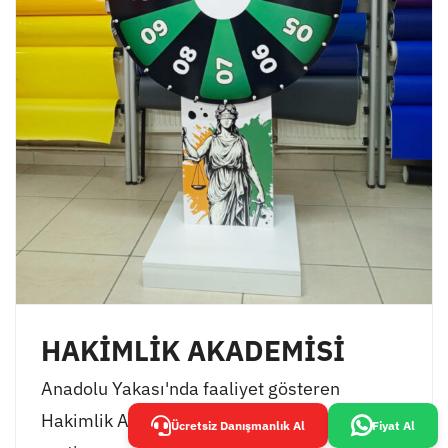
HAKİMLİK AKADEMİSİ
Anadolu Yakası'nda faaliyet gösteren
Hakimlik Akademisi, öğrencilerinin
Ücretsiz Danışmanlık Al
Fiyat Al