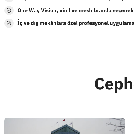
One Way Vision, vinil ve mesh branda seçenekl
İç ve dış mekânlara özel profesyonel uygulama
Ceph