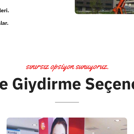
eri.
lar.
sınırsız opsiyon sunuyoruz.
e Giydirme Seçene