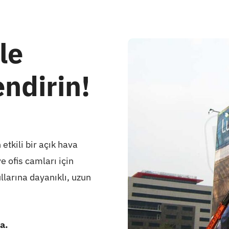
le
ndirin!
etkili bir açık hava
 ofis camları için
llarına dayanıklı, uzun
a.