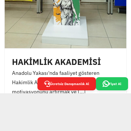
HAKİMLİK AKADEMİSİ
Anadolu Yakası'nda faaliyet gösteren
Hakimlik Akademisi, öğrencilerinin
Ücretsiz Danışmanlık Al
Fiyat Al
motivasyonunu artırmak ve [...]