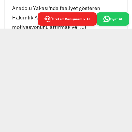
Anadolu Yakası'nda faaliyet gösteren
Hakimlik Akademisi, öğrencilerinin
Ücretsiz Danışmanlık Al
Fiyat Al
motivasyonunu artırmak ve [...]
EKOL GRUP TESİS