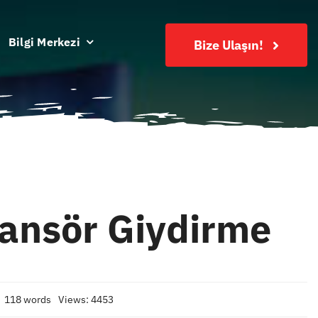
Bilgi Merkezi
Bize Ulaşın!
sansör Giydirme
118 words
Views: 4453