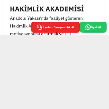
HAKİMLİK AKADEMİSİ
Anadolu Yakası'nda faaliyet gösteren
Hakimlik Akademisi, öğrencilerinin
Ücretsiz Danışmanlık Al
Fiyat Al
motivasyonunu artırmak ve [...]