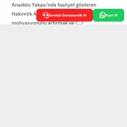
Anadolu Yakası'nda faaliyet gösteren
Hakimlik Akademisi, öğrencilerinin
Ücretsiz Danışmanlık Al
Fiyat Al
motivasyonunu artırmak ve [...]
EKOL GRUP TESİS