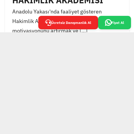
HAKİMLİK AKADEMİSİ
Anadolu Yakası'nda faaliyet gösteren
Hakimlik Akademisi, öğrencilerinin
Ücretsiz Danışmanlık Al
Fiyat Al
motivasyonunu artırmak ve [...]