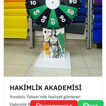
HAKİMLİK AKADEMİSİ
Anadolu Yakası'nda faaliyet gösteren
Hakimlik Akademisi, öğrencilerinin
Ücretsiz Danışmanlık Al
Fiyat Al