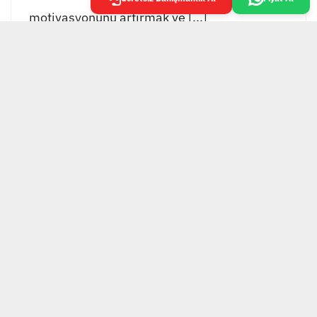
motivasyonunu artırmak ve [...]
EKOL GRUP TESİS
YÖNETİMİ
Ekol Grup Tesisi Yönetimi, bütünleşmiş tesis