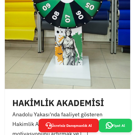
HAKİMLİK AKADEMİSİ
Anadolu Yakası'nda faaliyet gösteren
Hakimlik Akademisi, öğrencilerinin
Ücretsiz Danışmanlık Al
Fiyat Al
motivasyonunu artırmak ve [...]