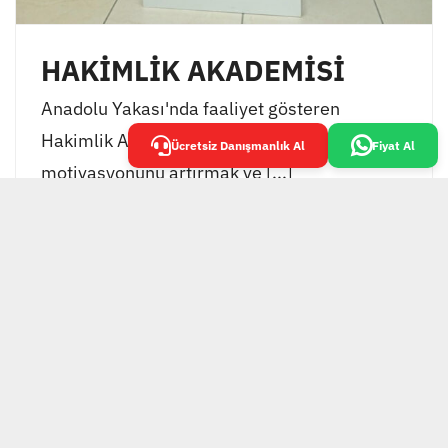
HAKİMLİK AKADEMİSİ
Anadolu Yakası'nda faaliyet gösteren
Hakimlik Akademisi, öğrencilerinin
Ücretsiz Danışmanlık Al
Fiyat Al
motivasyonunu artırmak ve [...]