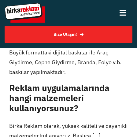
Skip
to
Togg
content
Navi
Bize Ulaşın!
Hakkımızda
Büyük formattaki dijital baskılar ile Araç
Hizmetlerimiz
Giydirme, Cephe Giydirme, Branda, Folyo v.b.
baskılar yapılmaktadır.
Uygulama Örnekleri
Reklam uygulamalarında
hangi malzemeleri
SSS
kullanıyorsunuz?
Bilgi Merkezi
Birka Reklam olarak, yüksek kaliteli ve dayanıklı
malzemeler kullanıyoruz. Başlıca [...]