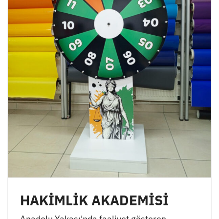
HAKİMLİK AKADEMİSİ
Anadolu Yakası'nda faaliyet gösteren