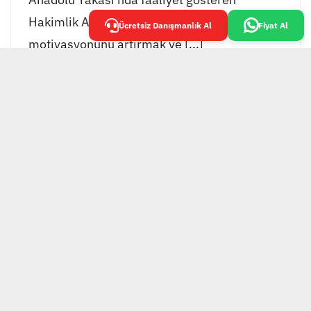
Hakimlik Akademisi, öğrencilerinin
Ücretsiz Danışmanlık Al
Fiyat Al
motivasyonunu artırmak ve [...]
EKOL GRUP TESİS
YÖNETİMİ