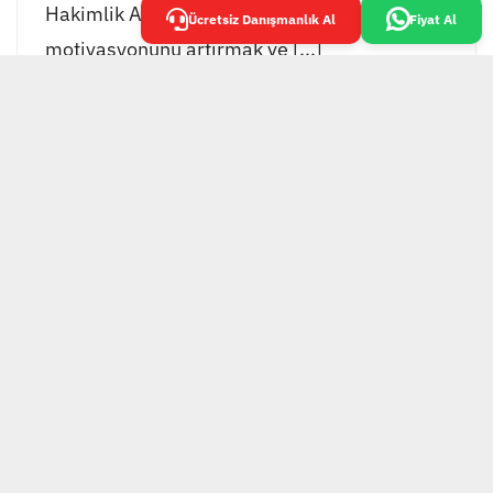
Hakimlik Akademisi, öğrencilerinin
Ücretsiz Danışmanlık Al
Fiyat Al
motivasyonunu artırmak ve [...]
EKOL GRUP TESİS
YÖNETİMİ