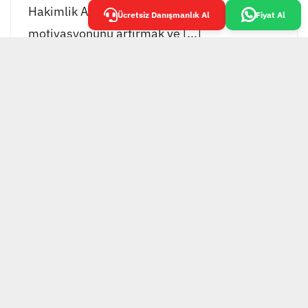
Hakimlik Akademisi, öğrencilerinin
Ücretsiz Danışmanlık Al
Fiyat Al
motivasyonunu artırmak ve [...]
EKOL GRUP TESİS
YÖNETİMİ