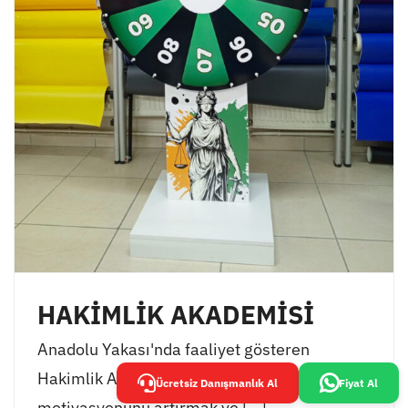
HAKİMLİK AKADEMİSİ
Anadolu Yakası'nda faaliyet gösteren
Hakimlik Akademisi, öğrencilerinin
Ücretsiz Danışmanlık Al
Fiyat Al
motivasyonunu artırmak ve [...]