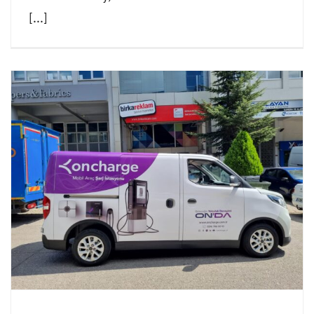
[...]