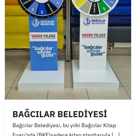
BAĞCILAR BELEDİYESİ
Bağcılar Belediyesi, bu yılki Bağcılar Kitap
Fuarı’nda (BKF)sadece kitap stantlarıyla [...]