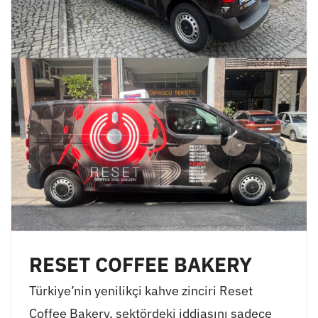
RESET COFFEE BAKERY
Türkiye’nin yenilikçi kahve zinciri Reset
Coffee Bakery, sektördeki iddiasını sadece