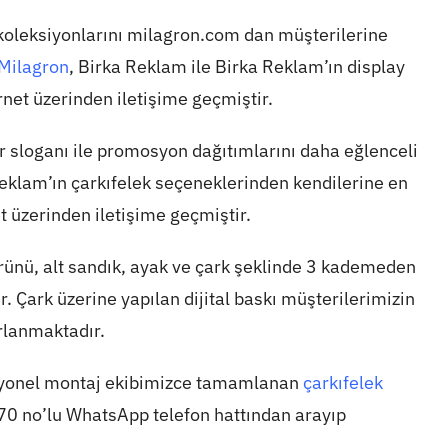
 koleksiyonlarını milagron.com dan müşterilerine
Milagron
, Birka Reklam ile Birka Reklam’ın display
rnet üzerinden iletişime geçmiştir.
or sloganı ile promosyon dağıtımlarını daha eğlenceli
eklam’ın çarkıfelek seçeneklerinden kendilerine en
et üzerinden iletişime geçmiştir.
rünü, alt sandık, ayak ve çark şeklinde 3 kademeden
. Çark üzerine yapılan dijital baskı müşterilerimizin
rlanmaktadır.
syonel montaj ekibimizce tamamlanan
çarkıfelek
70
no’lu WhatsApp telefon hattından arayıp