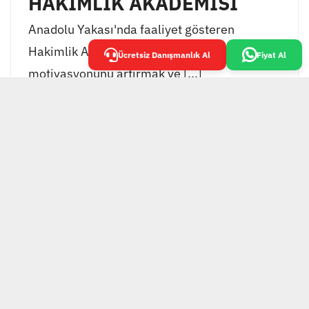
HAKİMLİK AKADEMİSİ
Anadolu Yakası'nda faaliyet gösteren
Hakimlik Akademisi, öğrencilerinin
Ücretsiz Danışmanlık Al
Fiyat Al
motivasyonunu artırmak ve [...]