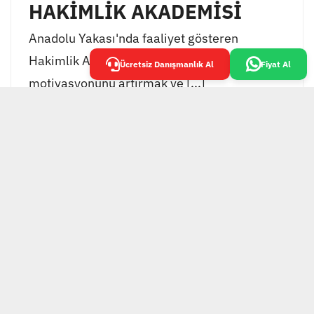
HAKİMLİK AKADEMİSİ
Anadolu Yakası'nda faaliyet gösteren
Hakimlik Akademisi, öğrencilerinin
Ücretsiz Danışmanlık Al
Fiyat Al
motivasyonunu artırmak ve [...]