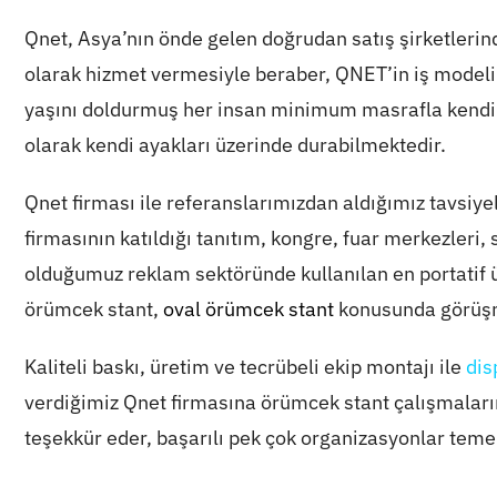
Qnet, Asya’nın önde gelen doğrudan satış şirketlerind
olarak hizmet vermesiyle beraber, QNET’in iş modeli
yaşını doldurmuş her insan minimum masrafla kendi i
olarak kendi ayakları üzerinde durabilmektedir.
Qnet firması ile referanslarımızdan aldığımız tavsiye
firmasının katıldığı tanıtım, kongre, fuar merkezleri, 
olduğumuz reklam sektöründe kullanılan en portatif ü
örümcek stant,
oval örümcek stant
konusunda görüşm
Kaliteli baskı, üretim ve tecrübeli ekip montajı ile
dis
verdiğimiz Qnet firmasına örümcek stant çalışmalarınd
teşekkür eder, başarılı pek çok organizasyonlar teme