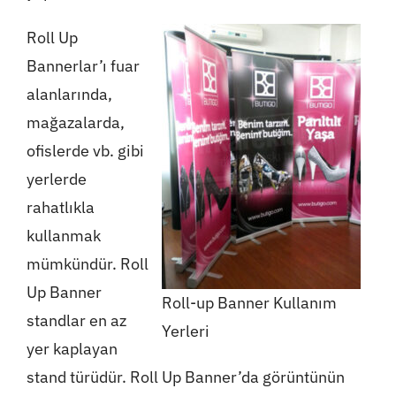
Roll Up
Bannerlar’ı fuar
alanlarında,
mağazalarda,
ofislerde vb. gibi
yerlerde
rahatlıkla
kullanmak
mümkündür. Roll
Up Banner
Roll-up Banner Kullanım
standlar en az
Yerleri
yer kaplayan
stand türüdür. Roll Up Banner’da görüntünün