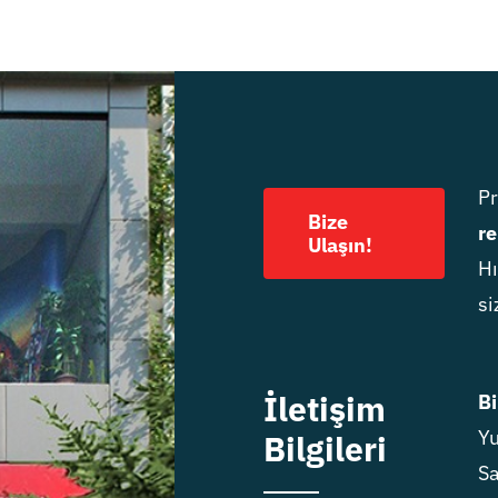
P
Bize
re
Ulaşın!
Hı
si
İletişim
Bi
Yu
Bilgileri
Sa