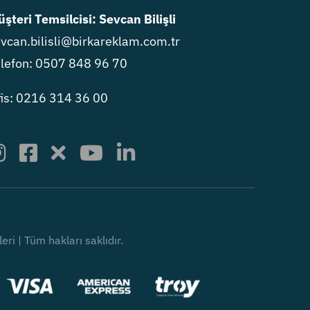
şteri Temsilcisi: Sevcan Bilişli
vcan.bilisli@birkareklam.com.tr
lefon: 0507 848 96 70
is: 0216 314 36 00
i | Tüm hakları saklıdır.