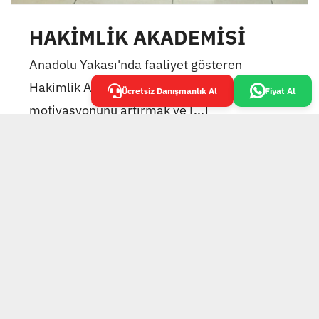
HAKİMLİK AKADEMİSİ
Anadolu Yakası'nda faaliyet gösteren
Hakimlik Akademisi, öğrencilerinin
Ücretsiz Danışmanlık Al
Fiyat Al
motivasyonunu artırmak ve [...]