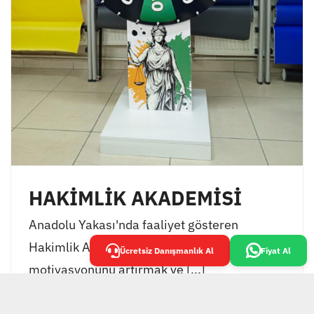
HAKİMLİK AKADEMİSİ
Anadolu Yakası'nda faaliyet gösteren
Hakimlik Akademisi, öğrencilerinin
Ücretsiz Danışmanlık Al
Fiyat Al
motivasyonunu artırmak ve [...]