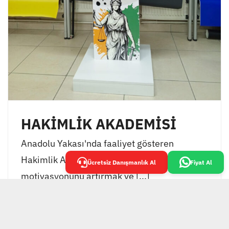
HAKİMLİK AKADEMİSİ
Anadolu Yakası'nda faaliyet gösteren
Hakimlik Akademisi, öğrencilerinin
Ücretsiz Danışmanlık Al
Fiyat Al
motivasyonunu artırmak ve [...]