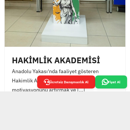
HAKİMLİK AKADEMİSİ
Anadolu Yakası'nda faaliyet gösteren
Hakimlik Akademisi, öğrencilerinin
Ücretsiz Danışmanlık Al
Fiyat Al
motivasyonunu artırmak ve [...]