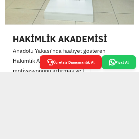
HAKİMLİK AKADEMİSİ
Anadolu Yakası'nda faaliyet gösteren
Hakimlik Akademisi, öğrencilerinin
Ücretsiz Danışmanlık Al
Fiyat Al
motivasyonunu artırmak ve [...]