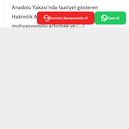
Anadolu Yakası'nda faaliyet gösteren
Hakimlik Akademisi, öğrencilerinin
Ücretsiz Danışmanlık Al
Fiyat Al
motivasyonunu artırmak ve [...]
EKOL GRUP TESİS