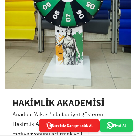
HAKİMLİK AKADEMİSİ
Anadolu Yakası'nda faaliyet gösteren
Hakimlik Akademisi, öğrencilerinin
Ücretsiz Danışmanlık Al
Fiyat Al
motivasyonunu artırmak ve [...]