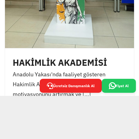
HAKİMLİK AKADEMİSİ
Anadolu Yakası'nda faaliyet gösteren
Hakimlik Akademisi, öğrencilerinin
Ücretsiz Danışmanlık Al
Fiyat Al
motivasyonunu artırmak ve [...]