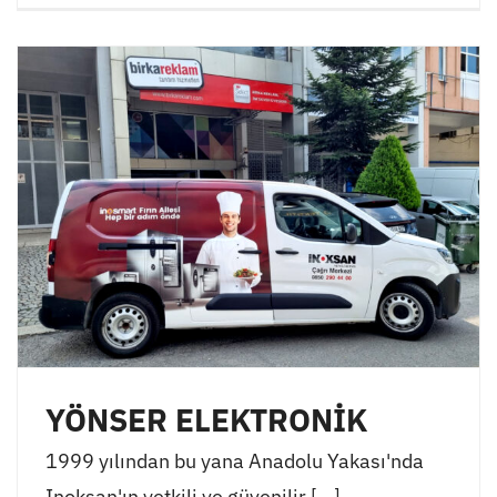
YÖNSER ELEKTRONİK
1999 yılından bu yana Anadolu Yakası'nda
Inoksan'ın yetkili ve güvenilir [...]