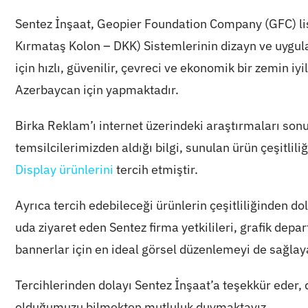
Sentez İnşaat, Geopier Foundation Company (GFC) l
Kırmataş Kolon – DKK) Sistemlerinin dizayn ve uygula
için hızlı, güvenilir, çevreci ve ekonomik bir zemin i
Azerbaycan için yapmaktadır.
Birka Reklam’ı internet üzerindeki araştırmaları sonu
temsilcilerimizden aldığı bilgi, sunulan ürün çeşitlil
Display ürünler
ini
tercih etmiştir.
Ayrıca tercih edebileceği ürünlerin çeşitliliğinden 
uda ziyaret eden Sentez firma yetkilileri, grafik dep
bannerlar için en ideal görsel düzenlemeyi de sağlaya
Tercihlerinden dolayı Sentez İnşaat’a teşekkür eder
olduğumuzu bilmekten mutluluk duymaktayız.