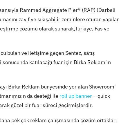
isansıyla Rammed Aggregate Pier® (RAP) (Darbeli
masını zayıf ve sıkışabilir zeminlere oturan yapılar
yileştirme çözümü olarak sunarak,Türkiye, Fas ve
cu bulan ve iletişime geçen Sentez, satış
iği sonucunda katılacağı fuar için Birka Reklam’ın
dolayı Birka Reklam bünyesinde yer alan Showroom’
artmanımızın da desteği ile
roll up banner
– quick
rak güzel bir fuar süreci geçirmişlerdir.
, daha pek çok reklam çalışmasında çözüm ortakları