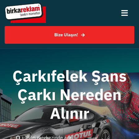
Skip
to
Togg
content
Navi
Bize Ulaşın!
Hakkımızda
Hizmetlerimiz
Çarkıfelek Şans
Uygulama Örnekleri
Çarkı Nereden
SSS
Alınır
Bilgi Merkezi
Search