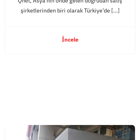
Qnet, Asya’nın önde gelen doğrudan satış
şirketlerinden biri olarak Türkiye’de [...]
İncele