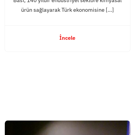
Basf, 140 yıldır endüstriyel sektöre kimyasal
ürün sağlayarak Türk ekonomisine [...]
İncele