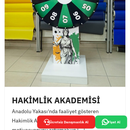
HAKİMLİK AKADEMİSİ
Anadolu Yakası'nda faaliyet gösteren
Hakimlik Akademisi, öğrencilerinin
Ücretsiz Danışmanlık Al
Fiyat Al
motivasyonunu artırmak ve [...]