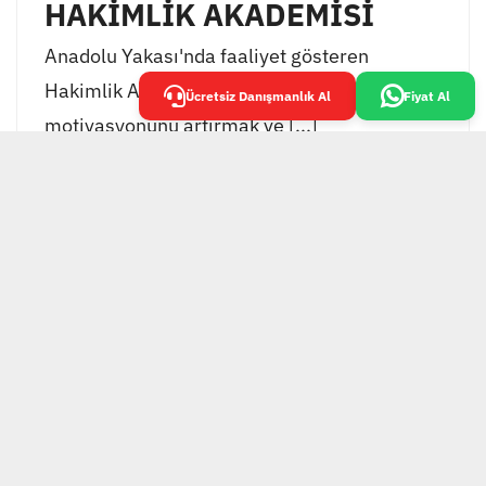
HAKİMLİK AKADEMİSİ
Anadolu Yakası'nda faaliyet gösteren
Hakimlik Akademisi, öğrencilerinin
Ücretsiz Danışmanlık Al
Fiyat Al
motivasyonunu artırmak ve [...]