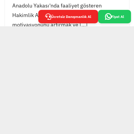
Anadolu Yakası'nda faaliyet gösteren
Hakimlik Akademisi, öğrencilerinin
Ücretsiz Danışmanlık Al
Fiyat Al
motivasyonunu artırmak ve [...]
EKOL GRUP TESİS