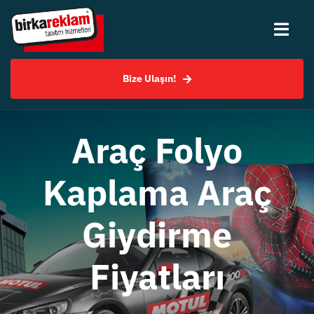
Skip
to
Togg
content
Navi
Bize Ulaşın!
Hakkımızda
Hizmetlerimiz
Araç Folyo
Uygulama Örnekleri
Kaplama Araç
Giydirme
SSS
Fiyatları
Bilgi Merkezi