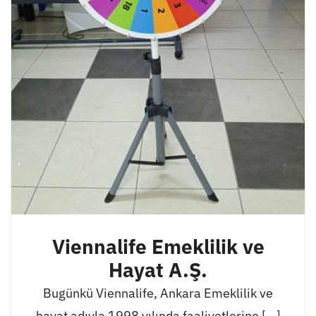
Viennalife Emeklilik ve
Hayat A.Ş.
Bugünkü Viennalife, Ankara Emeklilik ve
hayat adıyla 1998 yılında faaliyetlerine [...]