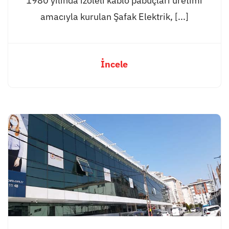
1980 yılında izoleli kablo pabuçları üretimi
amacıyla kurulan Şafak Elektrik, [...]
İncele