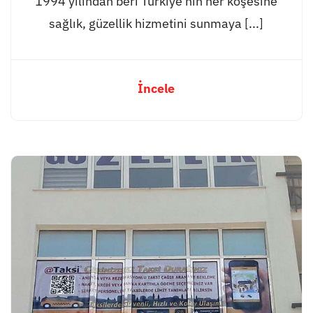
1994 yılından beri Türkiye’nin her köşesine
sağlık, güzellik hizmetini sunmaya [...]
İncele