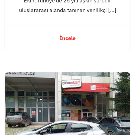
Ekin, Türkiye’de 25 yılı aşkın süredir
uluslararası alanda tanınan yenilikçi [...]
İncele