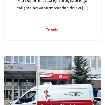
Ala Döner’in aracı için araç kapı logo
çalışmaları yaptırmasından dolayı [...]
İncele