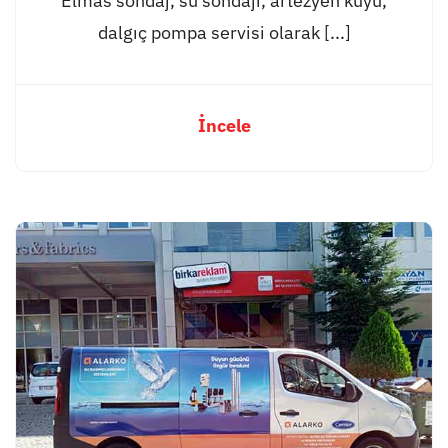
Elmas sondaj, su sondajı, artezyen kuyu,
dalgıç pompa servisi olarak [...]
İncele