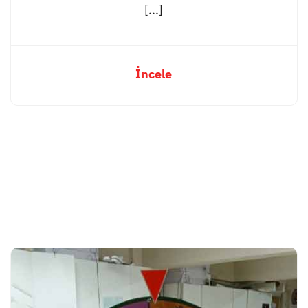
[...]
İncele