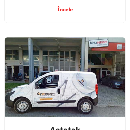
İncele
Aetatak