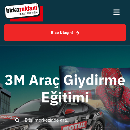
Skip
to
Togg
content
Navi
Bize Ulaşın!
Hakkımızda
Hizmetlerimiz
Uygulama Örnekleri
3M Araç Giydirme
Eğitimi
SSS
Bilgi Merkezi
Search
for: