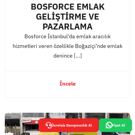
BOSFORCE EMLAK
GELİŞTİRME VE
PAZARLAMA
Bosforce İstanbul’da emlak aracılık
hizmetleri veren özellikle Boğaziçi’nde emlak
denince [...]
İncele
Ücretsiz Danışmanlık Al
Fiyat Al