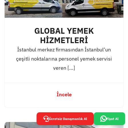
GLOBAL YEMEK
HİZMETLERİ
İstanbul merkez firmasından İstanbul’un
çeşitli noktalarına personel yemek servisi
veren [...]
İncele
Ücretsiz Danışmanlık Al
Fiyat Al