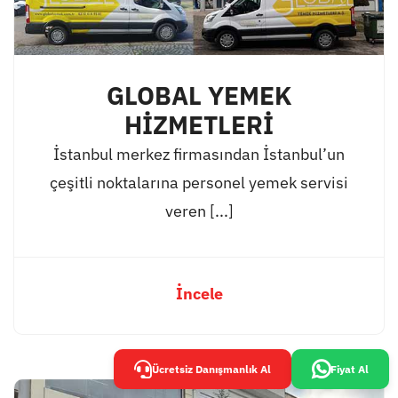
GLOBAL YEMEK
HİZMETLERİ
İstanbul merkez firmasından İstanbul’un
çeşitli noktalarına personel yemek servisi
veren [...]
İncele
Ücretsiz Danışmanlık Al
Fiyat Al